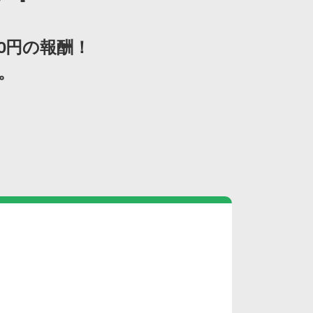
00円の報酬！
。