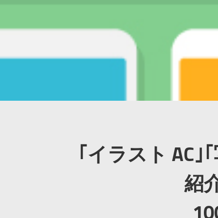
｢イラスト AC｣
紹
1