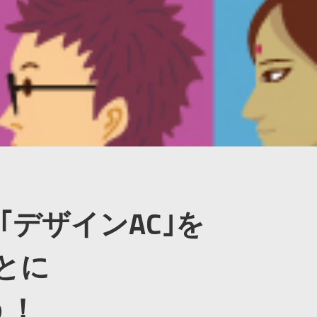
｣｢デザインAC｣を
とに
う！